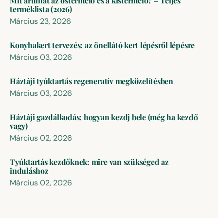
Mit árulhat az őstermelő és a kistermelő? – Teljes
terméklista (2026)
Március 23, 2026
Konyhakert tervezés: az önellátó kert lépésről lépésre
Március 03, 2026
Háztáji tyúktartás regeneratív megközelítésben
Március 03, 2026
Háztáji gazdálkodás: hogyan kezdj bele (még ha kezdő
vagy)
Március 02, 2026
Tyúktartás kezdőknek: mire van szükséged az
induláshoz
Március 02, 2026