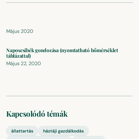
Május 2020
Naposcsibék gondozása (nyomtatható hőmérséklet
táblázattal)
Május 22, 2020
Kapcsolódó témák
állattartás
háztáji gazdálkodás