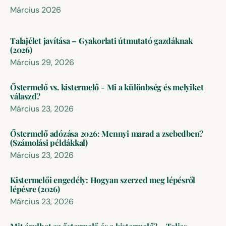
Március 2026
Talajélet javítása – Gyakorlati útmutató gazdáknak
(2026)
Március 29, 2026
Őstermelő vs. kistermelő - Mi a különbség és melyiket
válaszd?
Március 23, 2026
Őstermelő adózása 2026: Mennyi marad a zsebedben?
(Számolási példákkal)
Március 23, 2026
Kistermelői engedély: Hogyan szerzed meg lépésről
lépésre (2026)
Március 23, 2026