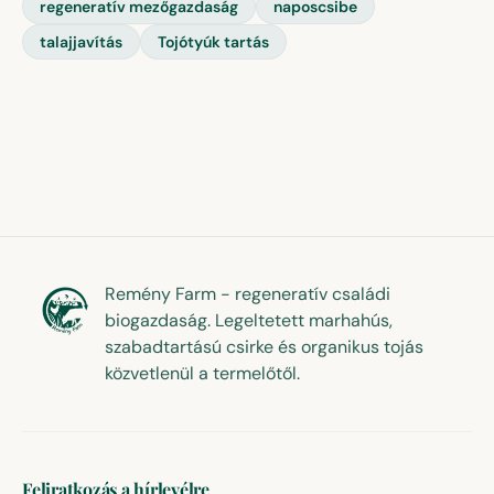
regeneratív mezőgazdaság
naposcsibe
talajjavítás
Tojótyúk tartás
Remény Farm - regeneratív családi
biogazdaság. Legeltetett marhahús,
szabadtartású csirke és organikus tojás
közvetlenül a termelőtől.
Feliratkozás a hírlevélre