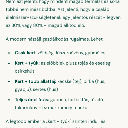
Nem azt jelenti, hogy mindent magad termelsz és soha
többé nem mész boltba. Azt jelenti, hogy a család
élelmiszer-szükségletének egy jelentős részét - legyen
az 30% vagy 80% - magad állítod elő.
A modern háztáji gazdálkodás rugalmas. Lehet:
Csak kert:
zöldség, fűszernövény, gyümölcs
Kert + tyúk:
az előbbiek plusz tojás és esetleg
csirkehús
Kert + több állatfaj:
kecske (tej), birka (hús,
gyapjú), sertés (hús)
Teljes önellátás:
gabona, tartósítás, tüzelő,
takarmány - ez már komoly munka
A legtöbb ember a „kert + tyúk" szinten indul, és