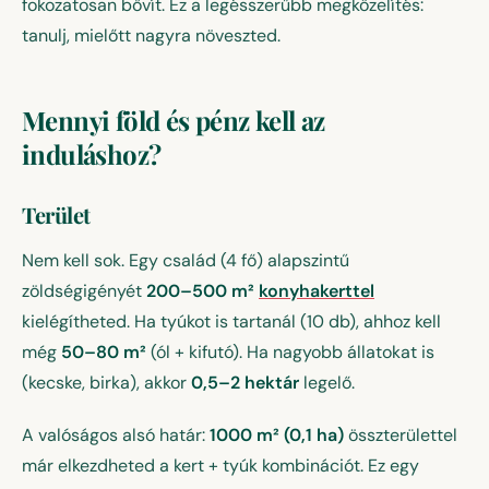
fokozatosan bővít. Ez a legésszerűbb megközelítés:
tanulj, mielőtt nagyra növeszted.
Mennyi föld és pénz kell az
induláshoz?
Terület
Nem kell sok. Egy család (4 fő) alapszintű
zöldségigényét
200–500 m²
konyhakerttel
kielégítheted. Ha tyúkot is tartanál (10 db), ahhoz kell
még
50–80 m²
(ól + kifutó). Ha nagyobb állatokat is
(kecske, birka), akkor
0,5–2 hektár
legelő.
A valóságos alsó határ:
1000 m² (0,1 ha)
összterülettel
már elkezdheted a kert + tyúk kombinációt. Ez egy