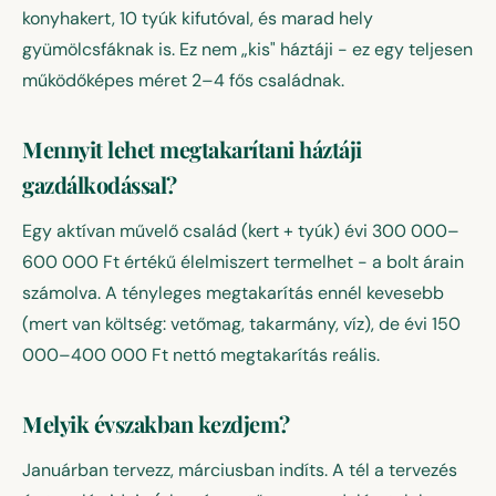
konyhakert, 10 tyúk kifutóval, és marad hely
gyümölcsfáknak is. Ez nem „kis" háztáji - ez egy teljesen
működőképes méret 2–4 fős családnak.
Mennyit lehet megtakarítani háztáji
gazdálkodással?
Egy aktívan művelő család (kert + tyúk) évi 300 000–
600 000 Ft értékű élelmiszert termelhet - a bolt árain
számolva. A tényleges megtakarítás ennél kevesebb
(mert van költség: vetőmag, takarmány, víz), de évi 150
000–400 000 Ft nettó megtakarítás reális.
Melyik évszakban kezdjem?
Januárban tervezz, márciusban indíts. A tél a tervezés