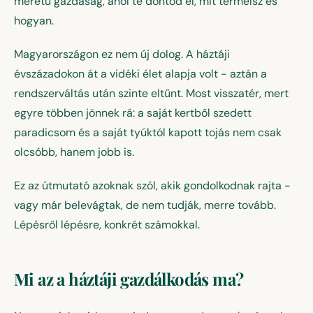
méretű gazdaság, ahol te döntöd el, mit termelsz és
hogyan.
Magyarországon ez nem új dolog. A háztáji
évszázadokon át a vidéki élet alapja volt - aztán a
rendszerváltás után szinte eltűnt. Most visszatér, mert
egyre többen jönnek rá: a saját kertből szedett
paradicsom és a saját tyúktól kapott tojás nem csak
olcsóbb, hanem jobb is.
Ez az útmutató azoknak szól, akik gondolkodnak rajta -
vagy már belevágtak, de nem tudják, merre tovább.
Lépésről lépésre, konkrét számokkal.
Mi az a háztáji gazdálkodás ma?