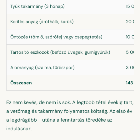
Tyúk takarmány (3 hónap)
15 00
Kerítés anyag (drótháló, karók)
20 00
Öntözés (tömlő, szórófej vagy csepegtetés)
10 00
Tartósító eszközök (befőző üvegek, gumigyűrűk)
5 000
Alomanyag (szalma, fűrészpor)
3 000
Összesen
143 0
Ez nem kevés, de nem is sok. A legtöbb tétel évekig tart,
a vetőmag és takarmány folyamatos költség. Az első év
a legdrágább - utána a fenntartás töredéke az
indulásnak.