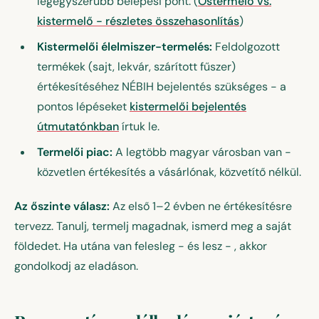
legegyszerűbb belépési pont. (
Őstermelő vs.
kistermelő - részletes összehasonlítás
)
Kistermelői élelmiszer-termelés:
Feldolgozott
termékek (sajt, lekvár, szárított fűszer)
értékesítéséhez NÉBIH bejelentés szükséges - a
pontos lépéseket
kistermelői bejelentés
útmutatónkban
írtuk le.
Termelői piac:
A legtöbb magyar városban van -
közvetlen értékesítés a vásárlónak, közvetítő nélkül.
Az őszinte válasz:
Az első 1–2 évben ne értékesítésre
tervezz. Tanulj, termelj magadnak, ismerd meg a saját
földedet. Ha utána van felesleg - és lesz - , akkor
gondolkodj az eladáson.