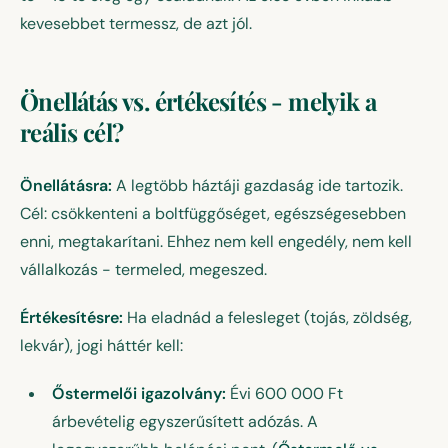
kevesebbet termessz, de azt jól.
Önellátás vs. értékesítés - melyik a
reális cél?
Önellátásra:
A legtöbb háztáji gazdaság ide tartozik.
Cél: csökkenteni a boltfüggőséget, egészségesebben
enni, megtakarítani. Ehhez nem kell engedély, nem kell
vállalkozás - termeled, megeszed.
Értékesítésre:
Ha eladnád a felesleget (tojás, zöldség,
lekvár), jogi háttér kell:
Őstermelői igazolvány:
Évi 600 000 Ft
árbevételig egyszerűsített adózás. A