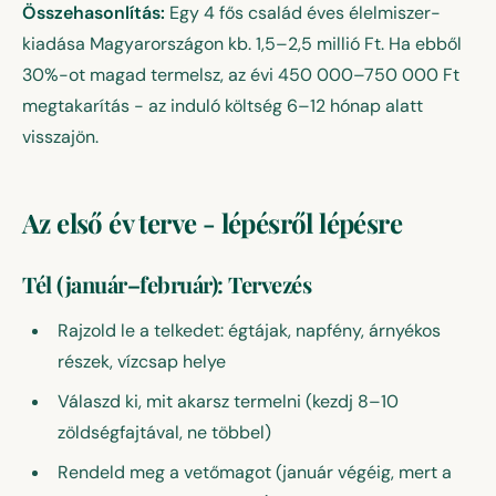
Összehasonlítás:
Egy 4 fős család éves élelmiszer-
kiadása Magyarországon kb. 1,5–2,5 millió Ft. Ha ebből
30%-ot magad termelsz, az évi 450 000–750 000 Ft
megtakarítás - az induló költség 6–12 hónap alatt
visszajön.
Az első év terve - lépésről lépésre
Tél (január–február): Tervezés
Rajzold le a telkedet: égtájak, napfény, árnyékos
részek, vízcsap helye
Válaszd ki, mit akarsz termelni (kezdj 8–10
zöldségfajtával, ne többel)
Rendeld meg a vetőmagot (január végéig, mert a