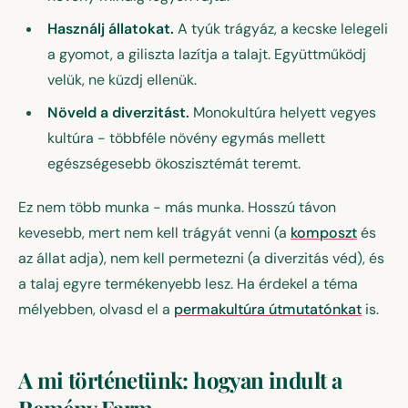
Használj állatokat.
A tyúk trágyáz, a kecske lelegeli
a gyomot, a giliszta lazítja a talajt. Együttműködj
velük, ne küzdj ellenük.
Növeld a diverzitást.
Monokultúra helyett vegyes
kultúra - többféle növény egymás mellett
egészségesebb ökoszisztémát teremt.
Ez nem több munka - más munka. Hosszú távon
kevesebb, mert nem kell trágyát venni (a
komposzt
és
az állat adja), nem kell permetezni (a diverzitás véd), és
a talaj egyre termékenyebb lesz. Ha érdekel a téma
mélyebben, olvasd el a
permakultúra útmutatónkat
is.
A mi történetünk: hogyan indult a
Remény Farm