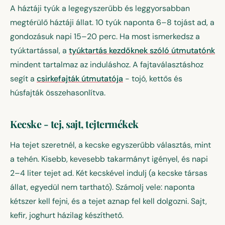
A háztáji tyúk a legegyszerűbb és leggyorsabban
megtérülő háztáji állat. 10 tyúk naponta 6–8 tojást ad, a
gondozásuk napi 15–20 perc. Ha most ismerkedsz a
tyúktartással, a
tyúktartás kezdőknek szóló útmutatónk
mindent tartalmaz az induláshoz. A fajtaválasztáshoz
segít a
csirkefajták útmutatója
- tojó, kettős és
húsfajták összehasonlítva.
Kecske - tej, sajt, tejtermékek
Ha tejet szeretnél, a kecske egyszerűbb választás, mint
a tehén. Kisebb, kevesebb takarmányt igényel, és napi
2–4 liter tejet ad. Két kecskével indulj (a kecske társas
állat, egyedül nem tartható). Számolj vele: naponta
kétszer kell fejni, és a tejet aznap fel kell dolgozni. Sajt,
kefir, joghurt házilag készíthető.