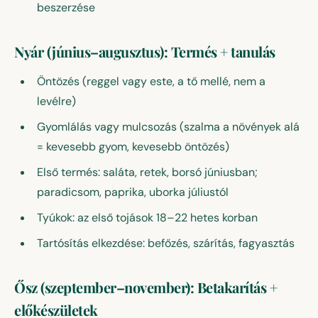
beszerzése
Nyár (június–augusztus): Termés + tanulás
Öntözés (reggel vagy este, a tő mellé, nem a
levélre)
Gyomlálás vagy mulcsozás (szalma a növények alá
= kevesebb gyom, kevesebb öntözés)
Első termés: saláta, retek, borsó júniusban;
paradicsom, paprika, uborka júliustól
Tyúkok: az első tojások 18–22 hetes korban
Tartósítás elkezdése: befőzés, szárítás, fagyasztás
Ősz (szeptember–november): Betakarítás +
előkészületek