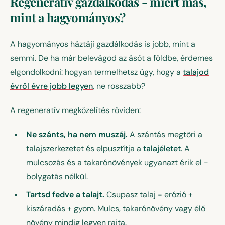
Regeneratív gazdálkodás - miért más,
mint a hagyományos?
A hagyományos háztáji gazdálkodás is jobb, mint a
semmi. De ha már belevágod az ásót a földbe, érdemes
elgondolkodni: hogyan termelhetsz úgy, hogy a
talajod
évről évre jobb legyen
, ne rosszabb?
A regeneratív megközelítés röviden:
Ne szánts, ha nem muszáj.
A szántás megtöri a
talajszerkezetet és elpusztítja a
talajéletet
. A
mulcsozás és a takarónövények ugyanazt érik el -
bolygatás nélkül.
Tartsd fedve a talajt.
Csupasz talaj = erózió +
kiszáradás + gyom. Mulcs, takarónövény vagy élő
növény mindig legyen rajta.