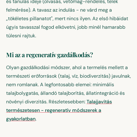
és tanulás ideje (olvasás, vetőmag-rendelés, telek
felmérése). A tavasz az indulás - ne várd meg a
„tökéletes pillanatot", mert nincs ilyen. Az első hibáidat
úgyis tavasszal fogod elkövetni, jobb minél hamarabb
túlesni rajtuk.
Mi az a regeneratív gazdálkodás?
Olyan gazdálkodási módszer, ahol a termelés mellett a
természeti erőforrások (talaj, víz, biodiverzitás) javulnak,
nem romlanak. A legfontosabb elemei: minimális
talajbolygatás, állandó talajborítás, állatintegráció és
növényi diverzitás. Részletesebben:
Talajjavítás
természetesen - regeneratív módszerek a
gyakorlatban
.