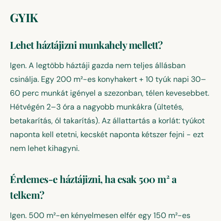
GYIK
Lehet háztájizni munkahely mellett?
Igen. A legtöbb háztáji gazda nem teljes állásban
csinálja. Egy 200 m²-es konyhakert + 10 tyúk napi 30–
60 perc munkát igényel a szezonban, télen kevesebbet.
Hétvégén 2–3 óra a nagyobb munkákra (ültetés,
betakarítás, ól takarítás). Az állattartás a korlát: tyúkot
naponta kell etetni, kecskét naponta kétszer fejni - ezt
nem lehet kihagyni.
Érdemes-e háztájizni, ha csak 500 m² a
telkem?
Igen. 500 m²-en kényelmesen elfér egy 150 m²-es