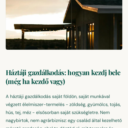
Háztáji gazdálkodás: hogyan kezdj bele (még ha kezdő vagy)
Háztáji gazdálkodás: hogyan kezdj bele
(még ha kezdő vagy)
A háztáji gazdálkodás saját földön, saját munkával
végzett élelmiszer-termelés - zöldség, gyümölcs, tojás,
hús, tej, méz - elsősorban saját szükségletre. Nem
nagybirtok, nem agrárbiznisz: egy család által kezelhető