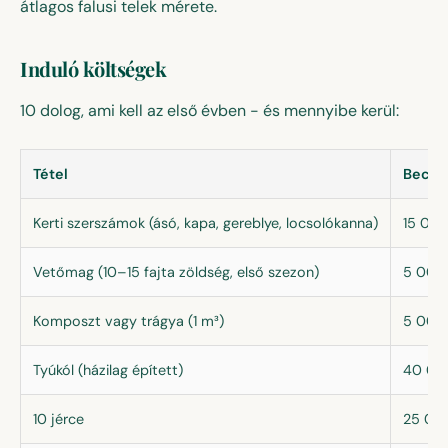
átlagos falusi telek mérete.
Induló költségek
10 dolog, ami kell az első évben - és mennyibe kerül:
Tétel
Becsül
Kerti szerszámok (ásó, kapa, gereblye, locsolókanna)
15 00
Vetőmag (10–15 fajta zöldség, első szezon)
5 000
Komposzt vagy trágya (1 m³)
5 000
Tyúkól (házilag épített)
40 00
10 jérce
25 00