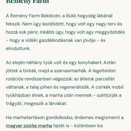
A Remény Farm Bekölcén, a Bükk hegység lábánál
fekszik. Nem úgy kezdődött, hogy volt egy nagy terv és
hozzá sok pénz. Inkább úgy, hogy volt egy meggyőződés
- hogy a vidéki gazdálkodásnak van jövője - és
elindultunk.
Az elején néhány tyúk volt és egy konyhakert. Aztán
jöttek a birkák, majd a szarvasmarhák. A legeltetést
rotációs rendszerben végezzük: az állatok parcellát
váltanak, a talaj pihen és regenerálódik. A csirkék mobil
tyúkházban élnek, a marha után mennek - széttúrják a
trágyát, megeszik a lárvákat.
Ha marhatartáson gondolkodsz, érdemes megismerni a
magyar szürke marha
fajtát is - különösen kis