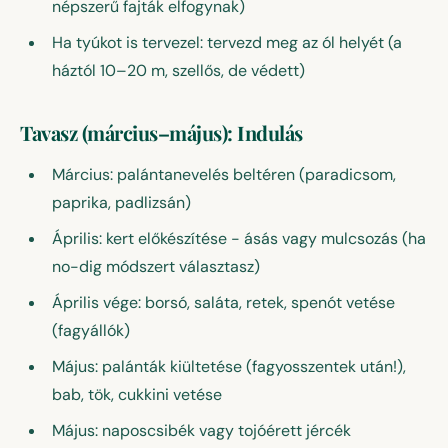
népszerű fajták elfogynak)
Ha tyúkot is tervezel: tervezd meg az ól helyét (a
háztól 10–20 m, szellős, de védett)
Tavasz (március–május): Indulás
Március: palántanevelés beltéren (paradicsom,
paprika, padlizsán)
Április: kert előkészítése - ásás vagy mulcsozás (ha
no-dig módszert választasz)
Április vége: borsó, saláta, retek, spenót vetése
(fagyállók)
Május: palánták kiültetése (fagyosszentek után!),
bab, tök, cukkini vetése
Május: naposcsibék vagy tojóérett jércék