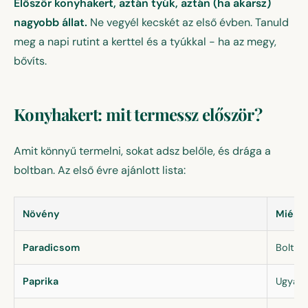
Először konyhakert, aztán tyúk, aztán (ha akarsz)
nagyobb állat.
Ne vegyél kecskét az első évben. Tanuld
meg a napi rutint a kerttel és a tyúkkal - ha az megy,
bővíts.
Konyhakert: mit termessz először?
Amit könnyű termelni, sokat adsz belőle, és drága a
boltban. Az első évre ajánlott lista:
Növény
Miért 
Paradicsom
Bolti á
Paprika
Ugyana