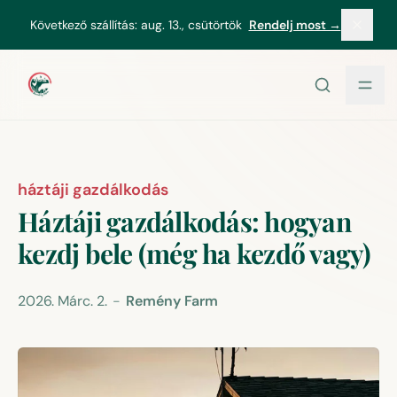
tartalomhoz
Következő szállítás:
aug. 13., csütörtök
Rendelj most →
háztáji gazdálkodás
Háztáji gazdálkodás: hogyan
kezdj bele (még ha kezdő vagy)
2026. Márc. 2.
-
Remény Farm