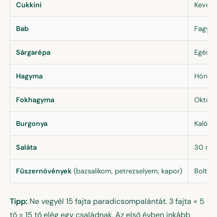
Cukkini
Kevés 
Bab
Fagyasz
Sárgarépa
Egész 
Hagyma
Hónapok
Fokhagyma
Októbe
Burgonya
Kalória
Saláta
30 nap
Fűszernövények
(bazsalikom, petrezselyem, kapor)
Bolti 
Tipp:
Ne vegyél 15 fajta paradicsompalántát. 3 fajta × 5
tő = 15 tő elég egy családnak. Az első évben inkább