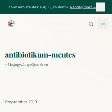
tartalomhoz
Következő szállítás:
aug. 13., csütörtök
Rendelj most →
antibiotikum-mentes
-
1 bejegyzés gyűjteménye
Szeptember 2019