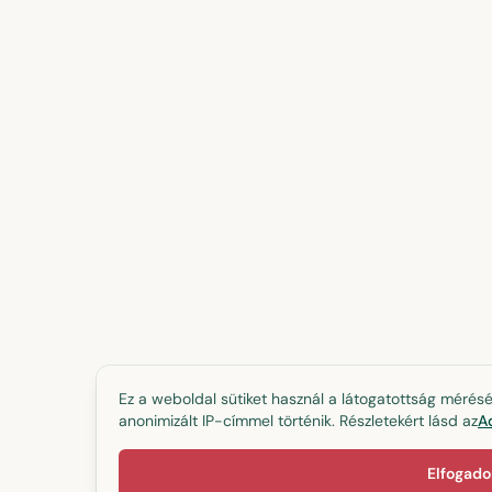
Ez a weboldal sütiket használ a látogatottság mérésé
anonimizált IP-címmel történik. Részletekért lásd az
A
Elfogad