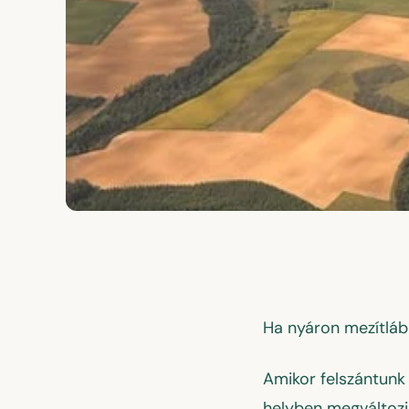
Klímaváltozás érthető
Ha nyáron mezítláb l
Amikor felszántunk 
helyben megváltozik