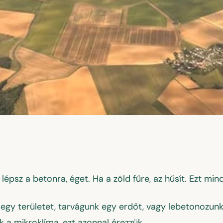
en
épsz a betonra, éget. Ha a zöld fűre, az hűsít. Ezt mind
egy területet, tarvágunk egy erdőt, vagy lebetonozunk
 a mikroklíma, ezt azonnal érezzük.