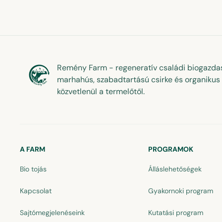
Remény Farm - regeneratív családi biogazdas
marhahús, szabadtartású csirke és organikus 
közvetlenül a termelőtől.
A FARM
PROGRAMOK
Bio tojás
Álláslehetőségek
Kapcsolat
Gyakornoki program
Sajtómegjelenéseink
Kutatási program