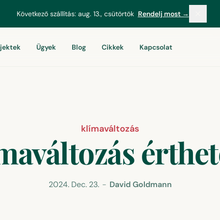
Következő szállítás:
aug. 13., csütörtök
Rendelj most →
jektek
Ügyek
Blog
Cikkek
Kapcsolat
klímaváltozás
maváltozás érthe
2024. Dec. 23.
-
David Goldmann