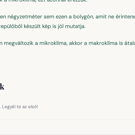
len négyzetméter sem ezen a bolygón, amit ne érinten
epülőből készült kép is jól mutatja.
 megváltozik a mikroklíma, akkor a makroklíma is átala
ok
 Legyél te az első!