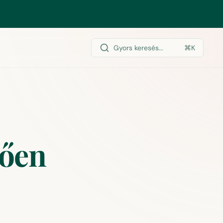
Gyors keresés...
⌘K
tően