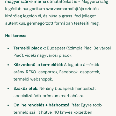
magyar szürke marha
útmutatónkat is - Magyarország
legősibb hungarikum szarvasmarhafajtája szintén
kizárólag legelőn él, és húsa a grass-fed jelleget
autentikus, génmegőrzött formában testesíti meg.
Hol keress:
Termelői piacok:
Budapest (Szimpla Piac, Belvárosi
Piac), vidéki nagyvárosi piacok
Közvetlenül a termelőtől:
A legjobb ár-érték
arány. REKO-csoportok, Facebook-csoportok,
termelői webshopok.
Szaküzletek:
Néhány budapesti hentesbolt
specializálódik prémium marhahúsra.
Online rendelés + házhozszállítás:
Egyre több
termelő szállít hűtve, 40 km-es körzetben