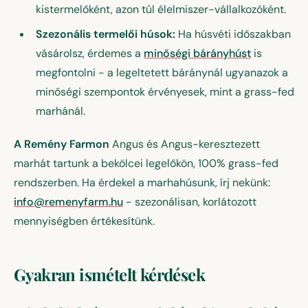
kistermelőként, azon túl élelmiszer-vállalkozóként.
Szezonális termelői húsok:
Ha húsvéti időszakban
vásárolsz, érdemes a
minőségi bárányhúst
is
megfontolni - a legeltetett báránynál ugyanazok a
minőségi szempontok érvényesek, mint a grass-fed
marhánál.
A Remény Farmon
Angus és Angus-keresztezett
marhát tartunk a bekölcei legelőkön, 100% grass-fed
rendszerben. Ha érdekel a marhahúsunk, írj nekünk:
info@remenyfarm.hu
- szezonálisan, korlátozott
mennyiségben értékesítünk.
Gyakran ismételt kérdések