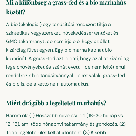
Mi a különbség a grass-fed és a bio marhahús
között?
A bio (ökológiai) egy tanúsítási rendszer: tiltja a
szintetikus vegyszereket, növekedésserkentőket és
GMO takarmányt, de nem írja elő, hogy az állat
kizárólag füvet egyen. Egy bio marha kaphat bio
kukoricát. A grass-fed azt jelenti, hogy az állat kizárólag
legelőnövényeket és szénát evett - de nem feltétlenül
rendelkezik bio tanúsítvánnyal. Lehet valaki grass-fed
és bio is, de a kettő nem automatikus.
Miért drágább a legeltetett marhahús?
Három ok: (1) Hosszabb nevelési idő (18-30 hónap vs.
12-18), ami több hónapnyi takarmány és gondozás. (2)
Több legelőterület kell állatonként. (3) Kisebb