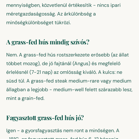
mennyiségben, közvetlenül értékesítik - nincs ipari
méretgazdaságosság. Az árkülönbség a
minőségkülönbséget tükrözi.
A grass-fed hús mindig szívós?
Nem. A grass-fed hús rostszerkezete erősebb (az állat
többet mozog), de jó fajtánál (Angus) és megfelelő
érlelésnél (7-21 nap) az omlósság kiváló. A kulcs: ne
süsd túl. A grass-fed steak medium-rare vagy medium
állagban a legjobb - medium-well felett szárazabb lesz,
mint a grain-fed.
Fagyasztott grass-fed hús jó?
Igen - a gyorsfagyasztás nem ront a minőségen. A