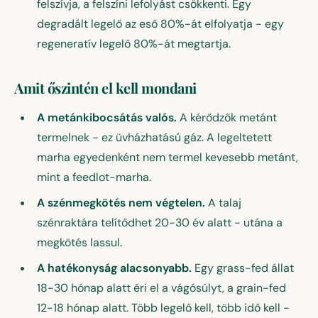
felszívja, a felszíni lefolyást csökkenti. Egy
degradált legelő az eső 80%-át elfolyatja - egy
regeneratív legelő 80%-át megtartja.
Amit őszintén el kell mondani
A metánkibocsátás valós.
A kérődzők metánt
termelnek - ez üvházhatású gáz. A legeltetett
marha egyedenként nem termel kevesebb metánt,
mint a feedlot-marha.
A szénmegkötés nem végtelen.
A talaj
szénraktára telítődhet 20-30 év alatt - utána a
megkötés lassul.
A hatékonyság alacsonyabb.
Egy grass-fed állat
18-30 hónap alatt éri el a vágósúlyt, a grain-fed
12-18 hónap alatt. Több legelő kell, több idő kell -