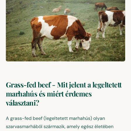
Grass-fed beef – Mit jelent a legeltetett marhahús és miért é
Grass-fed beef - Mit jelent a legeltetett
marhahús és miért érdemes
választani?
A grass-fed beef (legeltetett marhahús) olyan
szarvasmarhából származik, amely egész életében