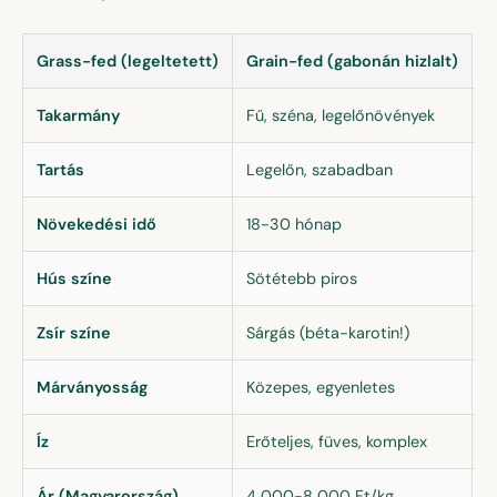
Grass-fed (legeltetett)
Grain-fed (gabonán hizlalt)
Takarmány
Fű, széna, legelőnövények
K
Tartás
Legelőn, szabadban
F
Növekedési idő
18-30 hónap
1
Hús színe
Sötétebb piros
V
Zsír színe
Sárgás (béta-karotin!)
F
Márványosság
Közepes, egyenletes
I
Íz
Erőteljes, füves, komplex
E
Ár (Magyarország)
4 000-8 000 Ft/kg
2