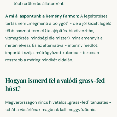
több erőforrás állatonként.
A mi álláspontunk a Remény Farmon:
A legeltetéses
tartás nem „megmenti a bolygót" - de a jól kezelt legelő
több hasznot termel (talajépítés, biodiverzitás,
vízmegőrzés, minőségi élelmiszer), mint amennyit a
metán elvesz. És az alternatíva - intenzív feedlot,
importált szója, műtrágyázott kukorica - biztosan
rosszabb a mérleg mindkét oldalán.
Hogyan ismerd fel a valódi grass-fed
húst?
Magyarországon nincs hivatalos „grass-fed" tanúsítás -
tehát a vásárlónak magának kell meggyőződnie.