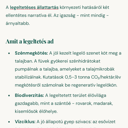
A
legeltetéses állattartás
környezeti hatásáról két
ellentétes narratíva él. Az igazság - mint mindig -
árnyaltabb.
Amit a legeltetés ad
Szénmegkötés:
A jól kezelt legelő szenet köt meg a
talajban. A füvek gyökerei szénhidrátokat
pumpálnak a talajba, amelyeket a talajmikrobák
stabilizálnak. Kutatások 0,5-3 tonna CO₂/hektár/év
megkötésről számolnak be regeneratív legelőkön.
Biodiverzitás:
A legeltetett terület élővilága
gazdagabb, mint a szántóé - rovarok, madarak,
kisemlősök élőhelye.
Vízciklus:
A jó állapotú gyep szivacs: az esővizet