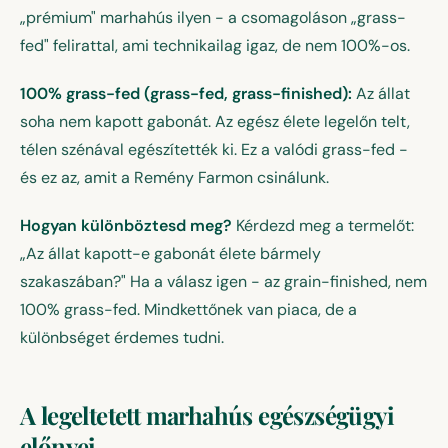
„prémium" marhahús ilyen - a csomagoláson „grass-
fed" felirattal, ami technikailag igaz, de nem 100%-os.
100% grass-fed (grass-fed, grass-finished):
Az állat
soha nem kapott gabonát. Az egész élete legelőn telt,
télen szénával egészítették ki. Ez a valódi grass-fed -
és ez az, amit a Remény Farmon csinálunk.
Hogyan különböztesd meg?
Kérdezd meg a termelőt:
„Az állat kapott-e gabonát élete bármely
szakaszában?" Ha a válasz igen - az grain-finished, nem
100% grass-fed. Mindkettőnek van piaca, de a
különbséget érdemes tudni.
A legeltetett marhahús egészségügyi
előnyei