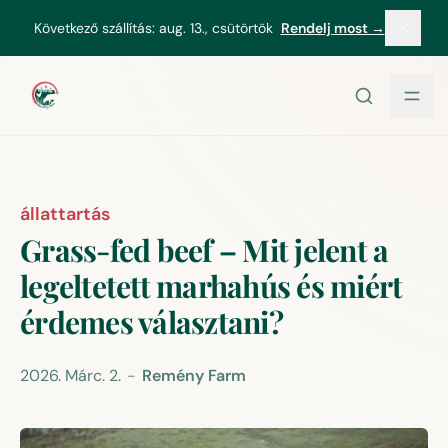
tartalomhoz
Következő szállítás:
aug. 13., csütörtök
Rendelj most →
állattartás
Grass-fed beef – Mit jelent a
legeltetett marhahús és miért
érdemes választani?
2026. Márc. 2.
-
Remény Farm