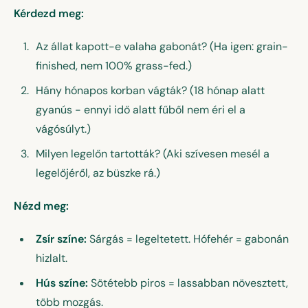
Kérdezd meg:
Az állat kapott-e valaha gabonát? (Ha igen: grain-
finished, nem 100% grass-fed.)
Hány hónapos korban vágták? (18 hónap alatt
gyanús - ennyi idő alatt fűből nem éri el a
vágósúlyt.)
Milyen legelőn tartották? (Aki szívesen mesél a
legelőjéről, az büszke rá.)
Nézd meg:
Zsír színe:
Sárgás = legeltetett. Hófehér = gabonán
hizlalt.
Hús színe:
Sötétebb piros = lassabban növesztett,
több mozgás.