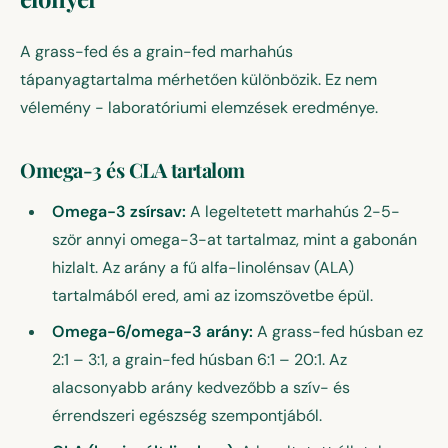
A grass-fed és a grain-fed marhahús
tápanyagtartalma mérhetően különbözik. Ez nem
vélemény - laboratóriumi elemzések eredménye.
Omega-3 és CLA tartalom
Omega-3 zsírsav:
A legeltetett marhahús 2-5-
ször annyi omega-3-at tartalmaz, mint a gabonán
hizlalt. Az arány a fű alfa-linolénsav (ALA)
tartalmából ered, ami az izomszövetbe épül.
Omega-6/omega-3 arány:
A grass-fed húsban ez
2:1 – 3:1, a grain-fed húsban 6:1 – 20:1. Az
alacsonyabb arány kedvezőbb a szív- és
érrendszeri egészség szempontjából.