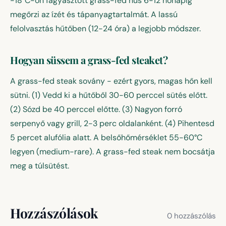
-18°C-on fagyasztott grass-fed hús 6-12 hónapig
megőrzi az ízét és tápanyagtartalmát. A lassú
felolvasztás hűtőben (12-24 óra) a legjobb módszer.
Hogyan süssem a grass-fed steaket?
A grass-fed steak sovány - ezért gyors, magas hőn kell
sütni. (1) Vedd ki a hűtőből 30-60 perccel sütés előtt.
(2) Sózd be 40 perccel előtte. (3) Nagyon forró
serpenyő vagy grill, 2-3 perc oldalanként. (4) Pihentesd
5 percet alufólia alatt. A belsőhőmérséklet 55-60°C
legyen (medium-rare). A grass-fed steak nem bocsátja
meg a túlsütést.
Hozzászólások
0 hozzászólás