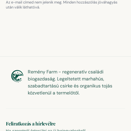
Az e-mail címed nem jelenik meg. Minden hozzászólás jóváhagyás
után válik láthatóvá.
Remény Farm - regeneratív családi
biogazdaság. Legeltetett marhahús,
szabadtartású csirke és organikus tojás
közvetlenül a termelőtől.
Feliratkozás a hírlevélre
Ha szeretnél értesülni az új bejegyzésekről...