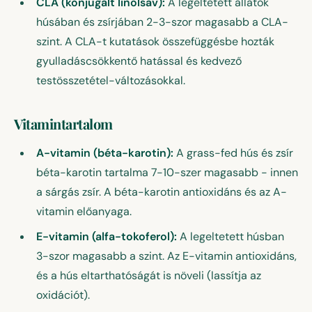
CLA (konjugált linolsav):
A legeltetett állatok
húsában és zsírjában 2-3-szor magasabb a CLA-
szint. A CLA-t kutatások összefüggésbe hozták
gyulladáscsökkentő hatással és kedvező
testösszetétel-változásokkal.
Vitamintartalom
A-vitamin (béta-karotin):
A grass-fed hús és zsír
béta-karotin tartalma 7-10-szer magasabb - innen
a sárgás zsír. A béta-karotin antioxidáns és az A-
vitamin előanyaga.
E-vitamin (alfa-tokoferol):
A legeltetett húsban
3-szor magasabb a szint. Az E-vitamin antioxidáns,
és a hús eltarthatóságát is növeli (lassítja az
oxidációt).